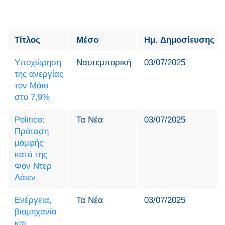
Τίτλος
Μέσο
Ημ. Δημοσίευσης
Υποχώρηση
Ναυτεμπορική
03/07/2025
της ανεργίας
τον Μάιο
στο 7,9%
Politico:
Τα Νέα
03/07/2025
Πρόταση
μομφής
κατά της
Φον Ντερ
Λάιεν
Ενέργεια,
Τα Νέα
03/07/2025
βιομηχανία
και