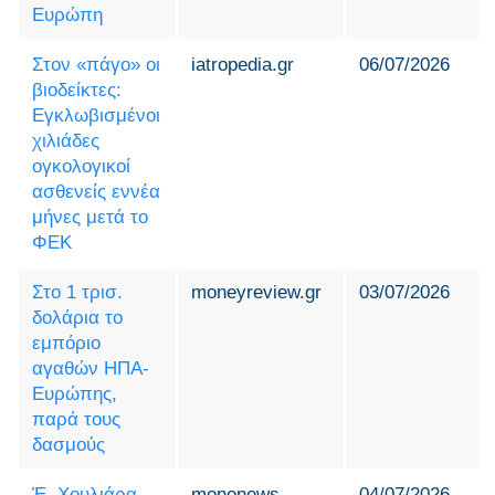
Ευρώπη
Στον «πάγο» οι
iatropedia.gr
06/07/2026
βιοδείκτες:
Εγκλωβισμένοι
χιλιάδες
ογκολογικοί
ασθενείς εννέα
μήνες μετά το
ΦΕΚ
Στο 1 τρισ.
moneyreview.gr
03/07/2026
δολάρια το
εμπόριο
αγαθών ΗΠΑ-
Ευρώπης,
παρά τους
δασμούς
Έ. Χουλιάρα
mononews
04/07/2026