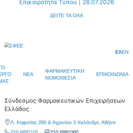
Επικαιρότητα Τύπου | 28.07.2026
ΔΕΙΤΕ ΤΑ ΟΛΑ
ΕΛ
EN
ΤΟ
ΦΑΡΜΑΚΕΥΤΙΚΗ
ΕΡΓΟ
ΝΕΑ
ΕΠΙΚΟΙΝΩΝΙΑ
ΝΟΜΟΘΕΣΙΑ
ΜΑΣ
Σύνδεσμος Φαρμακευτικών Επιχειρήσεων
Ελλάδος
Λ. Κηφισίας 280 & Αγρινίου 3 Χαλάνδρι, Αθήνα
210 6891101
210 6891060