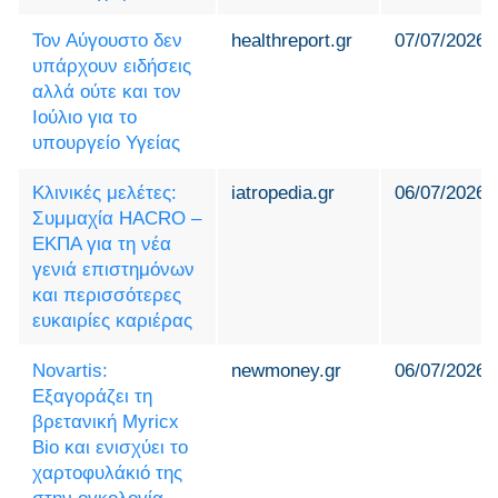
Τον Αύγουστο δεν
healthreport.gr
07/07/2026
υπάρχουν ειδήσεις
αλλά ούτε και τον
Ιούλιο για το
υπουργείο Υγείας
Κλινικές μελέτες:
iatropedia.gr
06/07/2026
Συμμαχία HACRO –
ΕΚΠΑ για τη νέα
γενιά επιστημόνων
και περισσότερες
ευκαιρίες καριέρας
Novartis:
newmoney.gr
06/07/2026
Εξαγοράζει τη
βρετανική Myricx
Bio και ενισχύει το
χαρτοφυλάκιό της