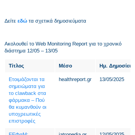
Δείτε
εδώ
τα σχετικά δημοσιεύματα
Ακολουθεί το Web Monitoring Report για τo χρονικό
διάστημα 12/05 – 13/05
Τίτλος
Μέσο
Ημ. Δημοσίευ
Ετοιμάζονται τα
healthreport.gr
13/05/2025
σημειώματα για
το clawback στα
φάρμακα – Πού
θα κυμανθούν οι
υποχρεωτικές
επιστροφές
ΕΕΦαΜ:
iatropedia.gr
12/05/2025