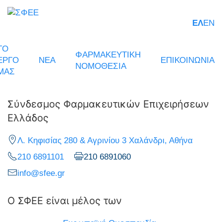
ΕΛ
EN
ΤΟ
ΦΑΡΜΑΚΕΥΤΙΚΗ
ΕΡΓΟ
ΝΕΑ
ΕΠΙΚΟΙΝΩΝΙΑ
ΝΟΜΟΘΕΣΙΑ
ΜΑΣ
Σύνδεσμος Φαρμακευτικών Επιχειρήσεων
Ελλάδος
Λ. Κηφισίας 280 & Αγρινίου 3 Χαλάνδρι, Αθήνα
210 6891101
210 6891060
info@sfee.gr
Ο ΣΦΕΕ είναι μέλος των