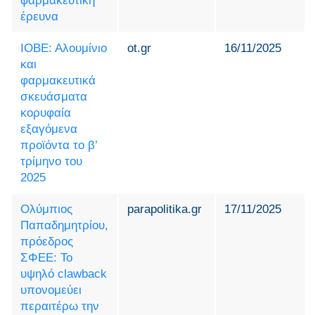
φαρμακευτική
έρευνα
ΙΟΒΕ: Αλουμίνιο
ot.gr
16/11/2025
και
φαρμακευτικά
σκευάσματα
κορυφαία
εξαγόμενα
προϊόντα το β’
τρίμηνο του
2025
Ολύμπιος
parapolitika.gr
17/11/2025
Παπαδημητρίου,
πρόεδρος
ΣΦΕΕ: Το
υψηλό clawback
υπονομεύει
περαιτέρω την