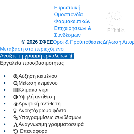
Ευρωπαϊκή
Ομοσπονδία
Φαρμακευτικών
Επιχειρήσεων &
Συνδέσμων
© 2026 ΣΦΕΕ
Όροι & Προϋποθέσεις
Δήλωση Απορ
Μετάβαση στο περιεχόμενο
Ανοίξτε τη γραμμή εργαλείων
Εργαλεία προσβασιμότητας
Αύξηση κειμένου
Μείωση κειμένου
Κλίμακα γκρι
Υψηλή αντίθεση
Αρνητική αντίθεση
Ανοιχτόχρωμο φόντο
Υπογραμμίσεις συνδέσμων
Αναγνώσιμη γραμματοσειρά
Επαναφορά