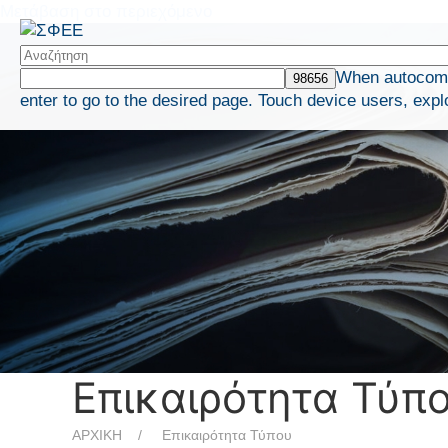
Μετάβαση στο περιεχόμενο
When autocompl
enter to go to the desired page. Touch device users, expl
Επικαιρότητα Τύπ
ΑΡΧΙΚΗ
Επικαιρότητα Τύπου