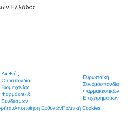
εων Ελλάδος
Διεθνής
Ευρωπαϊκή
Ομοσπονδία
Συνομοσπονδία
Βιομηχανίας
Φαρμακευτικών
Φαρμάκου &
Επιχειρηματιών
Συνδέσμων
ρήτου
Αποποίηση Ευθυνών
Πολιτική Cookies