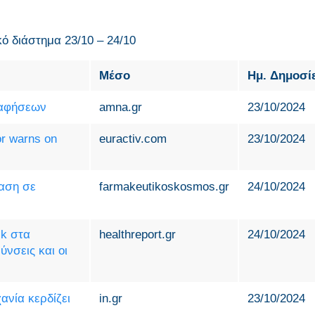
κό διάστημα 23/10 – 24/10
Μέσο
Ημ. Δημοσί
ραφήσεων
amna.gr
23/10/2024
or warns on
euractiv.com
23/10/2024
βαση σε
farmakeutikoskosmos.gr
24/10/2024
ck στα
healthreport.gr
24/10/2024
νσεις και οι
νία κερδίζει
in.gr
23/10/2024