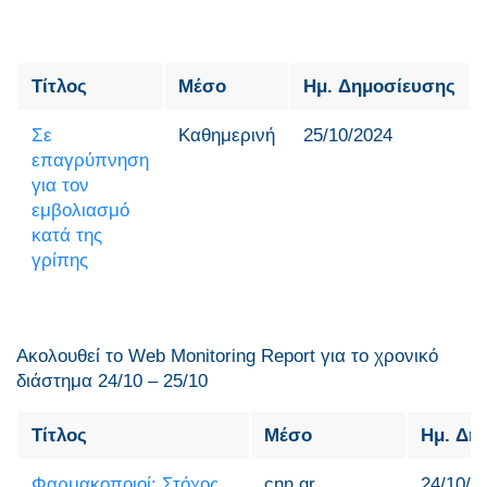
Τίτλος
Μέσο
Ημ. Δημοσίευσης
Σε
Καθημερινή
25/10/2024
επαγρύπνηση
για τον
εμβολιασμό
κατά της
γρίπης
Ακολουθεί το Web Monitoring Report για τo χρονικό
διάστημα 24/10 – 25/10
Τίτλος
Μέσο
Ημ. Δη
Φαρμακοποιοί: Στόχος
cnn.gr
24/10/2