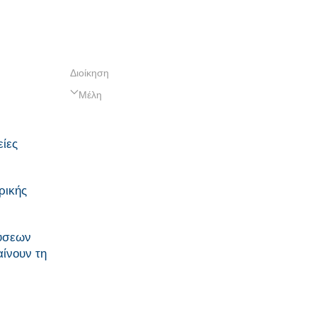
Διοίκηση
Μέλη
είες
ρικής
λύσεων
ίνουν τη