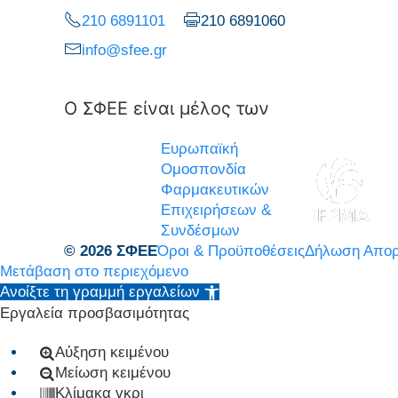
210 6891101
210 6891060
info@sfee.gr
Ο ΣΦΕΕ είναι μέλος των
Ευρωπαϊκή
Ομοσπονδία
Φαρμακευτικών
Επιχειρήσεων &
Συνδέσμων
© 2026 ΣΦΕΕ
Όροι & Προϋποθέσεις
Δήλωση Απορ
Μετάβαση στο περιεχόμενο
Ανοίξτε τη γραμμή εργαλείων
Εργαλεία προσβασιμότητας
Αύξηση κειμένου
Μείωση κειμένου
Κλίμακα γκρι