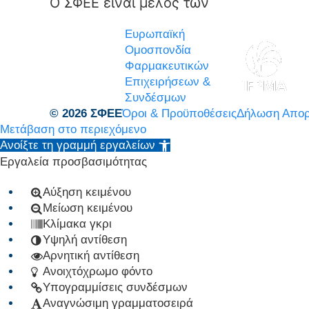
Ο ΣΦΕΕ είναι μέλος των
Ευρωπαϊκή
Ομοσπονδία
Φαρμακευτικών
Επιχειρήσεων &
Συνδέσμων
© 2026 ΣΦΕΕ
Όροι & Προϋποθέσεις
Δήλωση Απορ
Μετάβαση στο περιεχόμενο
Ανοίξτε τη γραμμή εργαλείων
Εργαλεία προσβασιμότητας
Αύξηση κειμένου
Μείωση κειμένου
Κλίμακα γκρι
Υψηλή αντίθεση
Αρνητική αντίθεση
Ανοιχτόχρωμο φόντο
Υπογραμμίσεις συνδέσμων
Αναγνώσιμη γραμματοσειρά