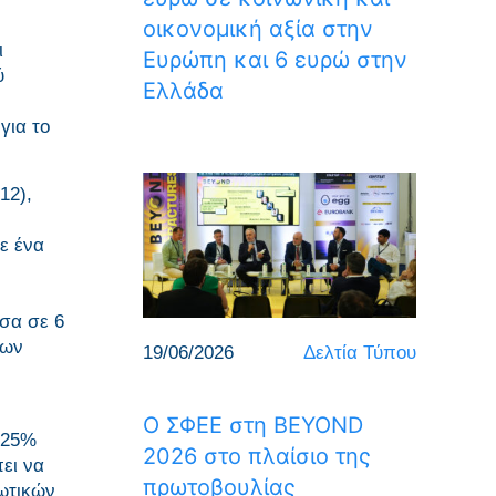
οικονομική αξία στην
ι
Ευρώπη και 6 ευρώ στην
ύ
Ελλάδα
για το
12),
ε ένα
έσα σε 6
των
19/06/2026
Δελτία Τύπου
Ο ΣΦΕΕ στη BEYOND
 25%
2026 στο πλαίσιο της
ει να
πρωτοβουλίας
ωτικών