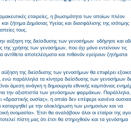
ρμακευτικές εταιρείες, η βιωσιμότητα των οποίων πλέον
και ζήτημα Δημόσιας Υγείας και διασφάλισης της ισότιμης 
πείες τους.
την αύξηση της διείσδυσης των γενοσήμων οδήγησε και οδ
της χρήσης των γενοσήμων, που όχι μόνο εντείνουν τις
τα αντίθετα αποτελέσματα και πιθανόν εγείρουν ζητήματα
η αύξηση της διείσδυσης των γενοσήμων θα επιφέρει εξοι
, ενώ παράλληλα τα κίνητρα διείσδυσης των γενοσήμων δ
ίναι άμεση ανάγκη η δημιουργία εθνικής καμπάνιας ενημ
 για την αξιοπιστία των γενόσημων φαρμάκων. Παράλληλα,
 «δραστικής ουσίας», η οποία δεν επέφερε κανένα ουσιασ
α καταργηθεί με την ολοκλήρωση των μνημονίων και να
κή ονομασία». Έτσι θα αναλάβουν όλοι οι εταίροι της αγο
οτελεί πίστη μας ότι έτσι θα στηριχθούν και τα γενόσημα