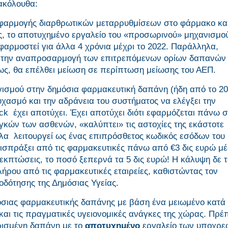
ακόλουθα:
εφαρμογής διαρθρωτικών μεταρρυθμίσεων στο φάρμακο κα
ς, το αποτυχημένο εργαλείο του «προσωρινού» μηχανισμο
φαρμοστεί για άλλα 4 χρόνια μέχρι το 2022. Παράλληλα,
 την αναπροσαρμογή των επιτρεπόμενων ορίων δαπανών 
ς, θα επέλθει μείωση σε περίπτωση μείωσης του ΑΕΠ.
ισμού στην δημόσια φαρμακευτική δαπάνη (ήδη από το 20
χασμό και την αδράνεια του συστήματος να ελέγξει την
k έχει αποτύχει. Έχει αποτύχει διότι εφαρμόζεται πάνω σ
ών των ασθενών, «καλύπτει» τις αστοχίες της εκάστοτε
λα λειτουργεί ως ένας επιπρόσθετος κωδικός εσόδων του
εισπράξει από τις φαρμακευτικές πάνω από €3 δις ευρώ μ
 εκπτώσεις, το ποσό ξεπερνά τα 5 δις ευρώ! Η κάλυψη δε 
ήρου από τις φαρμακευτικές εταιρείες, καθιστώντας τον
δότησης της Δημόσιας Υγείας.
όσιας φαρμακευτικής δαπάνης με βάση ένα μειωμένο κατά
και τις πραγματικές υγειονομικές ανάγκες της χώρας. Πρέπ
ισμένη δαπάνη με το
αποτυχημένο
εργαλείο των υποχρε