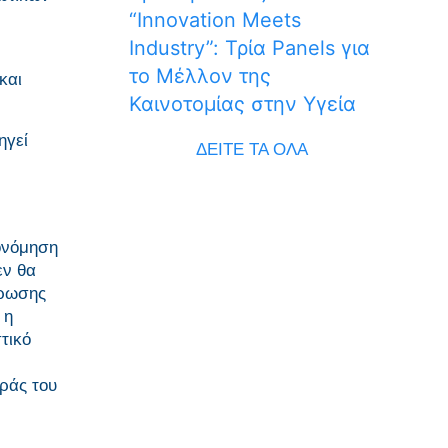
“Innovation Meets
Industry”: Τρία Panels για
το Μέλλον της
και
Καινοτομίας στην Υγεία
ηγεί
ΔΕΙΤΕ ΤΑ ΟΛΑ
κονόμηση
εν θα
έρωσης
 η
τικό
ράς του