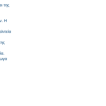
ι της
ν. Η
λιτεία
της
ία.
γωγα