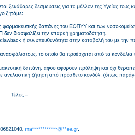
αι ξεκάθαρες δεσμεύσεις για το μέλλον της Υγείας τους κα
γο ζητάμε:
ς φαρμακευτικής δαπάνης του ΕΟΠΥΥ και των νοσοκομείω
Π δεν διασφαλίζει την επαρκή χρηματοδότηση.
clawback ή συνυπευθυνότητα στην καταβολή του με την πο
ς ανασφάλιστους, το οποίο θα προέρχεται από τα κονδύλια 
μακευτική δαπάνη, αφού αφορούν πρόληψη και όχι θεραπε
ε ανελαστική ζήτηση από πρόσθετο κονδύλι (όπως παρά
Τέλος –
106821040,
ma
************
@
**
ee.gr
.