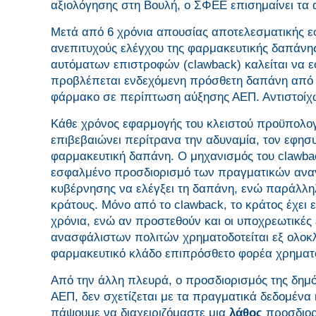
αξιολόγησης στη Βουλή, ο ΣΦΕΕ επισημαίνει τα 
Μετά από 6 χρόνια απουσίας αποτελεσματικής 
ανεπιτυχούς ελέγχου της φαρμακευτικής δαπάνη
αυτόματων επιστροφών (clawback) καλείται να ε
προβλέπεται ενδεχόμενη πρόσθετη δαπάνη από
φάρμακο σε περίπτωση αύξησης ΑΕΠ. Αντιστοίχω
Κάθε χρόνος εφαρμογής του κλειστού προϋπολογ
επιβεβαιώνει περίτρανα την αδυναμία, τον εφησυ
φαρμακευτική δαπάνη. Ο μηχανισμός του clawbac
εσφαλμένο προσδιορισμό των πραγματικών αναγκ
κυβέρνησης να ελέγξει τη δαπάνη, ενώ παράλλη
κράτους. Μόνο από το clawback, το κράτος έχει 
χρόνια, ενώ αν προστεθούν και οι υποχρεωτικές
ανασφάλιστων πολιτών χρηματοδοτείται εξ ολοκλ
φαρμακευτικό κλάδο επιπρόσθετο φορέα χρηματο
Από την άλλη πλευρά, ο προσδιορισμός της δημ
ΑΕΠ, δεν σχετίζεται με τα πραγματικά δεδομένα 
πάψουμε να διαχειριζόμαστε μια
λάθος
προσδιορ