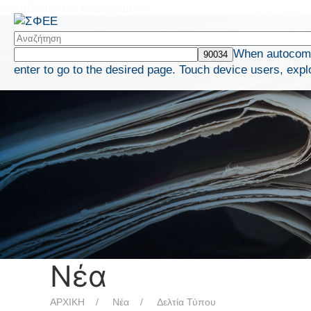
Μετάβαση στο περιεχόμενο
When autocompl
enter to go to the desired page. Touch device users, expl
Νέα
ΑΡΧΙΚΗ
Νέα
Δελτία Τύπου