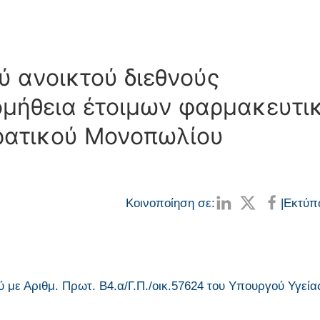
 ανοικτού διεθνούς
ρομήθεια έτοιμων φαρμακευτι
ρατικού Μονοπωλίου
Κοινοποίηση σε:
|
Εκτύπ
με Αριθμ. Πρωτ. Β4.α/Γ.Π./οικ.57624 του Υπουργού Υγείας