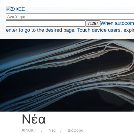
Μετάβαση στο περιεχόμενο
When autocompl
enter to go to the desired page. Touch device users, expl
Νέα
ΑΡΧΙΚΗ
Νέα
Διάφορα