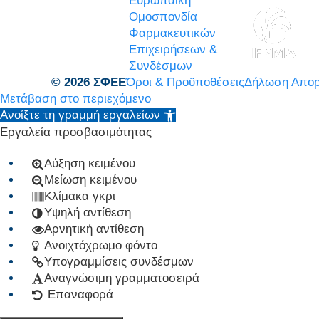
Ευρωπαϊκή
Ομοσπονδία
Φαρμακευτικών
Επιχειρήσεων &
Συνδέσμων
© 2026 ΣΦΕΕ
Όροι & Προϋποθέσεις
Δήλωση Απορ
Μετάβαση στο περιεχόμενο
Ανοίξτε τη γραμμή εργαλείων
Εργαλεία προσβασιμότητας
Αύξηση κειμένου
Μείωση κειμένου
Κλίμακα γκρι
Υψηλή αντίθεση
Αρνητική αντίθεση
Ανοιχτόχρωμο φόντο
Υπογραμμίσεις συνδέσμων
Αναγνώσιμη γραμματοσειρά
Επαναφορά