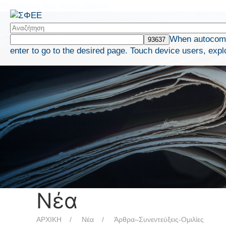
Μετάβαση στο περιεχόμενο
When autocompl
enter to go to the desired page. Touch device users, expl
Νέα
ΑΡΧΙΚΗ
Νέα
Άρθρα–Συνεντεύξεις-Ομιλίες