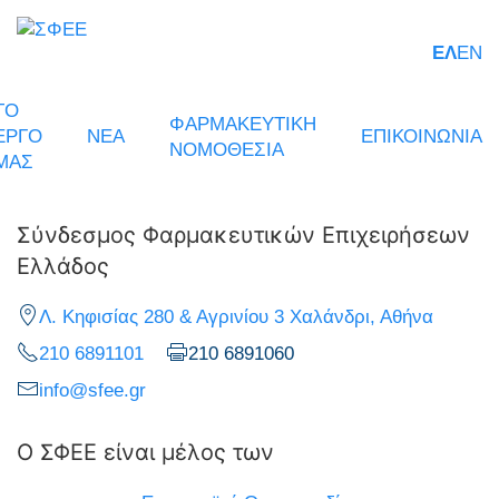
ΕΛ
EN
ΤΟ
ΦΑΡΜΑΚΕΥΤΙΚΗ
ΕΡΓΟ
ΝΕΑ
ΕΠΙΚΟΙΝΩΝΙΑ
ΝΟΜΟΘΕΣΙΑ
ΜΑΣ
Σύνδεσμος Φαρμακευτικών Επιχειρήσεων
Ελλάδος
Λ. Κηφισίας 280 & Αγρινίου 3 Χαλάνδρι, Αθήνα
210 6891101
210 6891060
info@sfee.gr
Ο ΣΦΕΕ είναι μέλος των