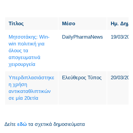
Τίτλος
Μέσο
Ημ. Δημο
Μητσοτάκης: Win-
DailyPharmaNews
19/03/202
win πολιτική για
όλους τα
απογευματινά
χειρουργεία
Υπερδιπλασιάστηκε
Ελεύθερος Τύπος
20/03/202
η χρήση
αντικαταθλιπτικών
σε μία 20ετία
Δείτε
εδώ
τα σχετικά δημοσιεύματα