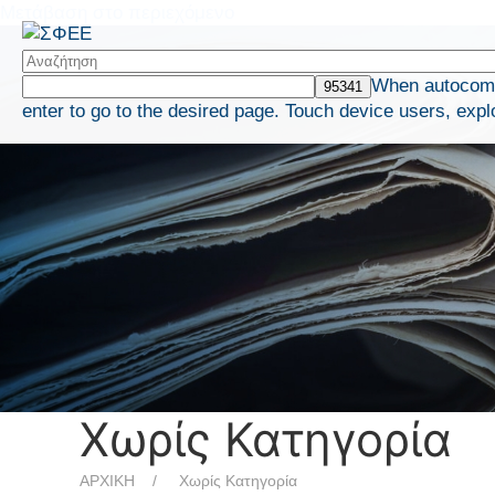
Μετάβαση στο περιεχόμενο
When autocompl
enter to go to the desired page. Touch device users, expl
Χωρίς Κατηγορία
ΑΡΧΙΚΗ
Χωρίς Κατηγορία