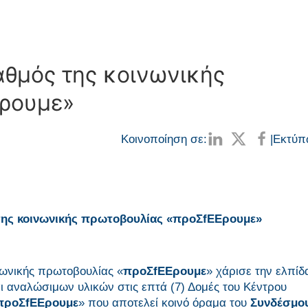
ταθμός της κοινωνικής
Eρουμε»
Κοινοποίηση σε:
|
Εκτύπ
 της κοινωνικής πρωτοβουλίας «προΣfEEρουμε»
νωνικής πρωτοβουλίας «
προΣfΕΕρουμε
» χάρισε την ελπίδα
 αναλώσιμων υλικών στις επτά (7) Δομές του Κέντρου
προΣfΕΕρουμε
» που αποτελεί κοινό όραμα του
Συνδέσμο