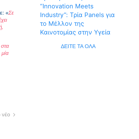
“Innovation Meets
ε: «
Σε
Industry”: Τρία Panels για
χει
το Μέλλον της
ή,
Καινοτομίας στην Υγεία
στα
ΔΕΙΤΕ ΤΑ ΟΛΑ
 μία
 νέο