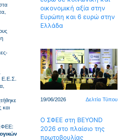
 στα
οικονομική αξία στην
τα,
Ευρώπη και 6 ευρώ στην
Ελλάδα
ους
νη
ες-
ς
 Ε.Ε.Σ.
α,
19/06/2026
Δελτία Τύπου
ητήθηκε
 και
Ο ΣΦΕΕ στη BEYOND
 ΣΦΕΕ:
2026 στο πλαίσιο της
ογικών
πρωτοβουλίας