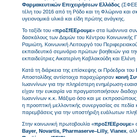
Φαρμακευτικών Επιχειρήσεων Ελλάδος
(ΣΦΕΕ)
τέλη του 2016 από τη Ρόδο και τη Φλώρινα και 
υγειονομικά υλικά και είδη πρώτης ανάγκης.
Το ταξίδι του «
προΣfΕΕρουμε
» στα Ιωάννινα συν
δασκάλους των Δομών του Κέντρου Κοινωνικής Πρ
Ραμιώτη, Κοινωνική Λειτουργό του Περιφερειακο
εκπαιδευτικό σεμινάριο πρώτων βοηθειών για τη
εκπαιδεύτριες Αικατερίνη Καβλακούδη και Ελέν
Κατά τη διάρκεια της επίσκεψης οι Πρόεδροι του
Αποστολίδης αντίστοιχα παραχώρησαν
κοινή Σ
Ιωαννίνων για την πληρέστερη ενημέρωση-ευαισ
είχαν την ευκαιρία να πραγματοποιήσουν διαδοχ
Ιωαννίνων κ.κ. Μάξιμο όσο και με εκπροσώπους 
η προοπτική μελλοντικής συνεργασίας σε πεδία 
παρεμβάσεις για την υποστήριξη ευάλωτων πλη
Στην κοινωνική πρωτοβουλία «
προΣ
f
ΕΕρουμε
» 
Bayer
,
Novartis
,
Pharmaserve
–
Lilly
,
Vianex
, αλ