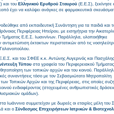
 και του
Ελληνικού Ερυθρού Σταυρού
(Ε.Ε.Σ), ξεκίνησε
σκοπό έχει να καλύψει ανάγκες σε φαρμακευτικά σκευάσμα
οδεύθηκε από εκπαιδευτική Συνάντηση για τα παιδιά και τ
όνοιας Περιφέρειας Ηπείρου, με εισηγήτρια την Αικατερί
ύ Τμήματος Ε.Ε.Σ. Ιωαννίνων. Παράλληλα, υλοποιήθηκε
ν αντιμετώπιση έκτακτων περιστατικών από τις νοσηλεύτρι
η Γαλανοπούλου.
 Ε.Ε.Σ. και του ΣΦΕΕ κ.κ. Αντώνης Αυγερινός και Πασχάλη
υνέντευξη Τύπου
στα γραφεία του Περιφερειακού Τμήματος
θητοποίηση των τοπικών αρχών και του κοινού. Παράλληλ
ικές συναντήσεις τόσο με τον Σεβασμιώτατο Μητροπολίτη
των Τοπικών Αρχών και της Περιφέρειας, στις οποίες συζ
κοινού ενδιαφέροντος (στοχευμένες ανθρωπιστικές δράσεις
θυσμιακών ομάδων).
στα Ιωάννινα συμμετείχαν με δωρεές οι εταιρίες μέλη του
λά και ο
Σύνδεσμος Επιχειρήσεων Ιατρικών & Βιοτεχνολ