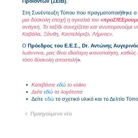
Προϊόντων (ΣΕΙΒ)
.
Στη Συνέντευξη Τύπου που πραγματοποιήθηκε ο
μια δύσκολη εποχή η αγκαλιά του
«προΣ
f
ΕΕρουμ
ανάγκη. Το ταξίδι συνεχίζεται και ανυπομονούμε 
Καβάλα, Ξάνθη, Καστελόριζο, Λήμνος».
Ο
Πρόεδρος του Ε.Ε.Σ.,
Dr
. Αντώνης Αυγερινό
Ιωάννινα, μας δίνει ιδιαίτερη ικανοποίηση, καθώ
τόσο δύσκολη αποστολή
»
.
Κατεβάστε
εδώ
το video
Δείτε
εδώ
τα λογότυπα
Δείτε
εδώ
το σχετικό υλικό και το Δελτίο Τύπ
Προηγούμενο νέο