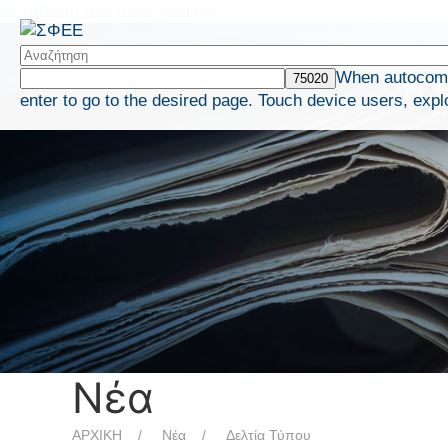
Μετάβαση στο περιεχόμενο
When autocompl
enter to go to the desired page. Touch device users, expl
Νέα
ΑΡΧΙΚΗ
Νέα
Δελτία Τύπου