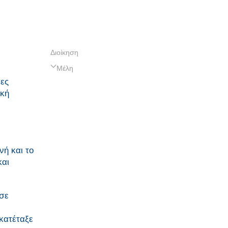
Διοίκηση
Μέλη
μες
ική
νή και το
και
 σε
 κατέταξε