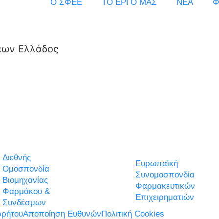
Ο ΣΦΕΕ
ΤΟ ΕΡΓΟ ΜΑΣ
ΝΕΑ
Φ
εων Ελλάδος
Διεθνής
Ευρωπαϊκή
Ομοσπονδία
Συνομοσπονδία
Βιομηχανίας
Φαρμακευτικών
Φαρμάκου &
Επιχειρηματιών
Συνδέσμων
ρήτου
Αποποίηση Ευθυνών
Πολιτική Cookies