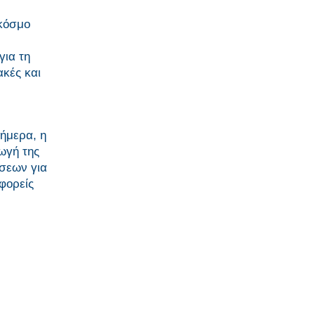
κόσμο
για τη
ακές και
ήμερα, η
ωγή της
άσεων για
φορείς